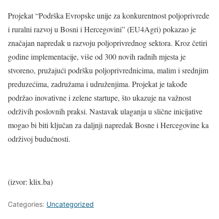
Projekat “Podrška Evropske unije za konkurentnost poljoprivrede
i ruralni razvoj u Bosni i Hercegovini” (EU4Agri) pokazao je
značajan napredak u razvoju poljoprivrednog sektora. Kroz četiri
godine implementacije, više od 300 novih radnih mjesta je
stvoreno, pružajući podršku poljoprivrednicima, malim i srednjim
preduzećima, zadružama i udruženjima. Projekat je takođe
podržao inovativne i zelene startupe, što ukazuje na važnost
održivih poslovnih praksi. Nastavak ulaganja u slične inicijative
mogao bi biti ključan za daljnji napredak Bosne i Hercegovine ka
održivoj budućnosti.
(izvor: klix.ba)
Categories:
Uncategorized