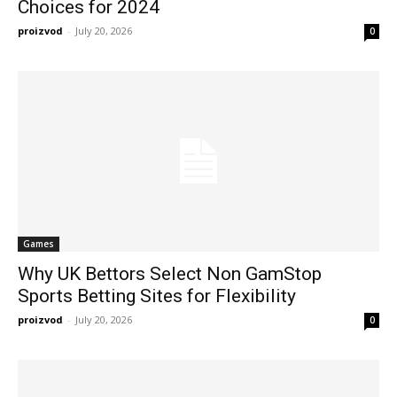
Choices for 2024
proizvod
-
July 20, 2026
0
Games
Why UK Bettors Select Non GamStop
Sports Betting Sites for Flexibility
proizvod
-
July 20, 2026
0