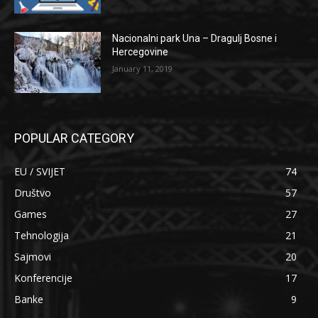
Nacionalni park Una – Dragulj Bosne i
Hercegovine
January 11, 2019
POPULAR CATEGORY
EU / SVIJET
74
Društvo
57
Games
27
Tehnologija
21
Sajmovi
20
Konferencije
17
Banke
9