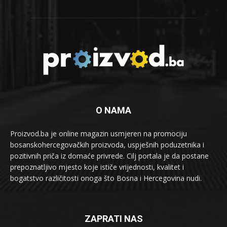
O NAMA
Proizvod.ba je online magazin usmjeren na promociju
bosanskohercegovačkih proizvoda, uspješnih poduzetnika i
pozitivnih priča iz domaće privrede. Cilj portala je da postane
prepoznatljivo mjesto koje ističe vrijednosti, kvalitet i
bogatstvo različitosti onoga što Bosna i Hercegovina nudi.
ZAPRATI NAS