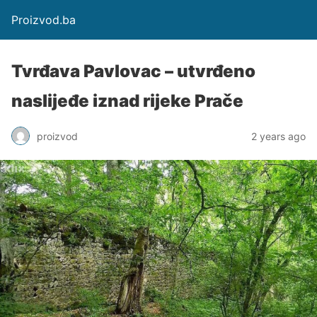
Proizvod.ba
Tvrđava Pavlovac – utvrđeno
naslijeđe iznad rijeke Prače
proizvod
2 years ago