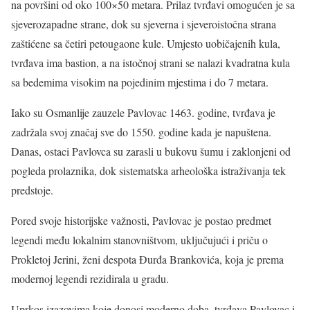
na površini od oko 100×50 metara. Prilaz tvrđavi omogućen je sa
sjeverozapadne strane, dok su sjeverna i sjeveroistočna strana
zaštićene sa četiri petougaone kule. Umjesto uobičajenih kula,
tvrđava ima bastion, a na istočnoj strani se nalazi kvadratna kula
sa bedemima visokim na pojedinim mjestima i do 7 metara.
Iako su Osmanlije zauzele Pavlovac 1463. godine, tvrđava je
zadržala svoj značaj sve do 1550. godine kada je napuštena.
Danas, ostaci Pavlovca su zarasli u bukovu šumu i zaklonjeni od
pogleda prolaznika, dok sistematska arheološka istraživanja tek
predstoje.
Pored svoje historijske važnosti, Pavlovac je postao predmet
legendi među lokalnim stanovništvom, uključujući i priču o
Prokletoj Jerini, ženi despota Đurđa Brankovića, koja je prema
modernoj legendi rezidirala u gradu.
Uprkos izazovima koje donosi moderno doba, tvrđava Pavlovac i