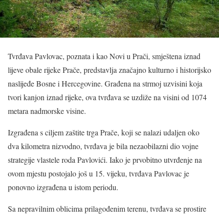
Tvrđava Pavlovac, poznata i kao Novi u Prači, smještena iznad
lijeve obale rijeke Prače, predstavlja značajno kulturno i historijsko
naslijeđe Bosne i Hercegovine. Građena na strmoj uzvisini koja
tvori kanjon iznad rijeke, ova tvrđava se uzdiže na visini od 1074
metara nadmorske visine.
Izgrađena s ciljem zaštite trga Prače, koji se nalazi udaljen oko
dva kilometra nizvodno, tvrđava je bila nezaobilazni dio vojne
strategije vlastele roda Pavlovići. Iako je prvobitno utvrđenje na
ovom mjestu postojalo još u 15. vijeku, tvrđava Pavlovac je
ponovno izgrađena u istom periodu.
Sa nepravilnim oblicima prilagođenim terenu, tvrđava se prostire