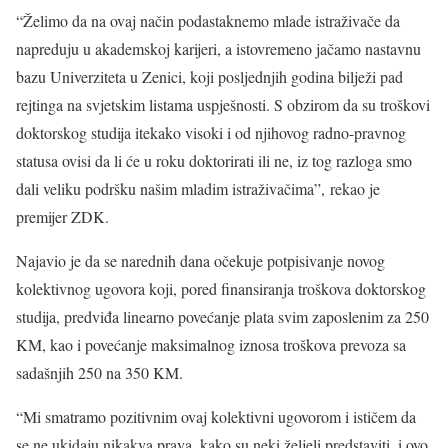
“Želimo da na ovaj način podastaknemo mlade istraživače da
napreduju u akademskoj karijeri, a istovremeno jačamo nastavnu
bazu Univerziteta u Zenici, koji posljednjih godina bilježi pad
rejtinga na svjetskim listama uspješnosti. S obzirom da su troškovi
doktorskog studija itekako visoki i od njihovog radno-pravnog
statusa ovisi da li će u roku doktorirati ili ne, iz tog razloga smo
dali veliku podršku našim mladim istraživačima”, rekao je
premijer ZDK.
Najavio je da se narednih dana očekuje potpisivanje novog
kolektivnog ugovora koji, pored finansiranja troškova doktorskog
studija, predviđa linearno povećanje plata svim zaposlenim za 250
KM, kao i povećanje maksimalnog iznosa troškova prevoza sa
sadašnjih 250 na 350 KM.
“Mi smatramo pozitivnim ovaj kolektivni ugovorom i ističem da
se ne ukidaju nikakva prava, kako su neki željeli predstaviti, i ovo