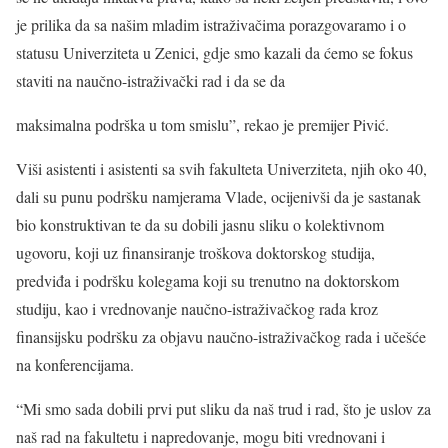
je prilika da sa našim mladim istraživačima porazgovaramo i o
statusu Univerziteta u Zenici, gdje smo kazali da ćemo se fokus
staviti na naučno-istraživački rad i da se da
maksimalna podrška u tom smislu”, rekao je premijer Pivić.
Viši asistenti i asistenti sa svih fakulteta Univerziteta, njih oko 40,
dali su punu podršku namjerama Vlade, ocijenivši da je sastanak
bio konstruktivan te da su dobili jasnu sliku o kolektivnom
ugovoru, koji uz finansiranje troškova doktorskog studija,
predviđa i podršku kolegama koji su trenutno na doktorskom
studiju, kao i vrednovanje naučno-istraživačkog rada kroz
finansijsku podršku za objavu naučno-istraživačkog rada i učešće
na konferencijama.
“Mi smo sada dobili prvi put sliku da naš trud i rad, što je uslov za
naš rad na fakultetu i napredovanje, mogu biti vrednovani i