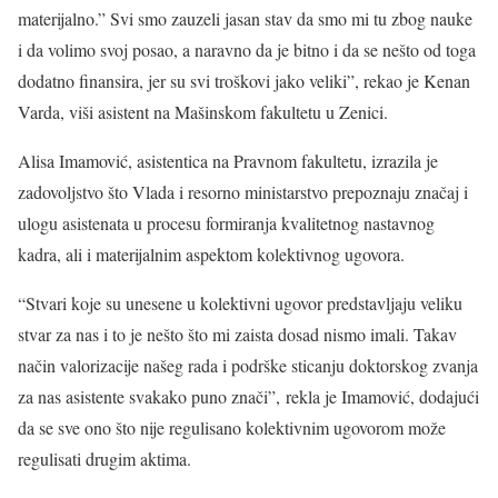
materijalno.” Svi smo zauzeli jasan stav da smo mi tu zbog nauke
i da volimo svoj posao, a naravno da je bitno i da se nešto od toga
dodatno finansira, jer su svi troškovi jako veliki”, rekao je Kenan
Varda, viši asistent na Mašinskom fakultetu u Zenici.
Alisa Imamović, asistentica na Pravnom fakultetu, izrazila je
zadovoljstvo što Vlada i resorno ministarstvo prepoznaju značaj i
ulogu asistenata u procesu formiranja kvalitetnog nastavnog
kadra, ali i materijalnim aspektom kolektivnog ugovora.
“Stvari koje su unesene u kolektivni ugovor predstavljaju veliku
stvar za nas i to je nešto što mi zaista dosad nismo imali. Takav
način valorizacije našeg rada i podrške sticanju doktorskog zvanja
za nas asistente svakako puno znači”, rekla je Imamović, dodajući
da se sve ono što nije regulisano kolektivnim ugovorom može
regulisati drugim aktima.