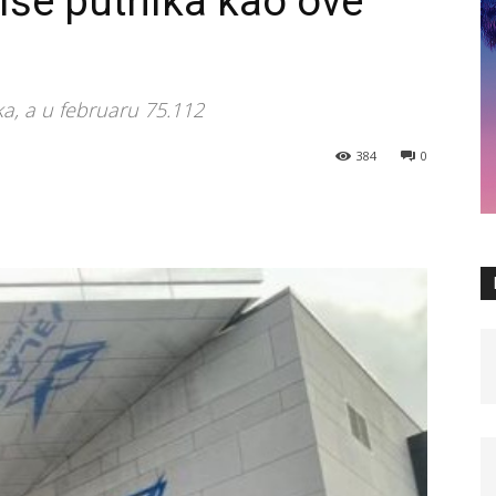
više putnika kao ove
ka, a u februaru 75.112
384
0