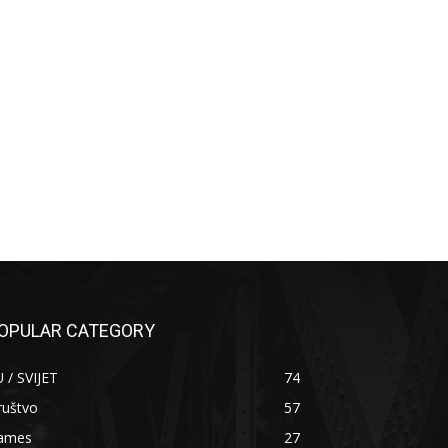
OPULAR CATEGORY
 / SVIJET
74
ruštvo
57
ames
27