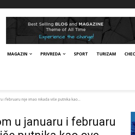
MAGAZIN
PRIVREDA
SPORT
TURIZAM
CHE
 i februaru nije imao nikada više putnika kao...
om u januaru i februaru