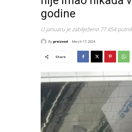
nije imao nikada 
godine
U januaru je zabilježeno 77.454 putni
By
proizvod
March 17, 2024
Share