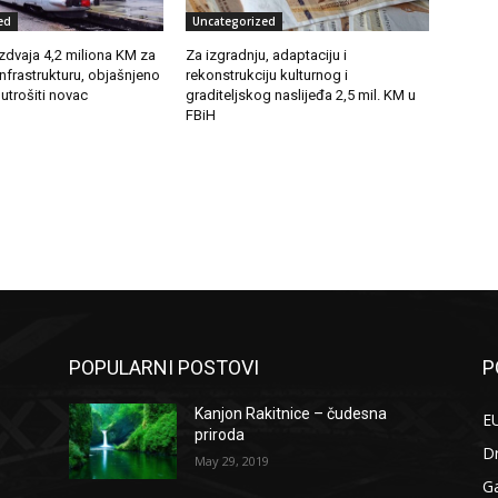
ed
Uncategorized
zdvaja 4,2 miliona KM za
Za izgradnju, adaptaciju i
infrastrukturu, objašnjeno
rekonstrukciju kulturnog i
 utrošiti novac
graditeljskog naslijeđa 2,5 mil. KM u
FBiH
POPULARNI POSTOVI
P
Kanjon Rakitnice – čudesna
EU
priroda
D
May 29, 2019
G