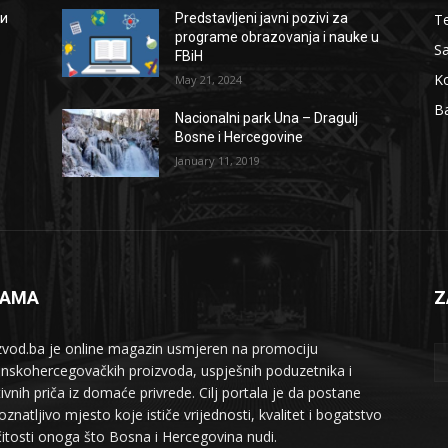
Te
ии
Predstavljeni javni pozivi za
programe obrazovanja i nauke u
S
FBiH
Ko
May 21, 2024
B
Nacionalni park Una – Dragulj
Bosne i Hercegovine
January 11, 2019
NAMA
Z
zvod.ba je online magazin usmjeren na promociju
nskohercegovačkih proizvoda, uspješnih poduzetnika i
tivnih priča iz domaće privrede. Cilj portala je da postane
znatljivo mjesto koje ističe vrijednosti, kvalitet i bogatstvo
ičitosti onoga što Bosna i Hercegovina nudi.