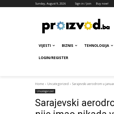
Sunday, August 9, 2026
Sign in / Join
Buy now!
VIJESTI
BIZNIS
TEHNOLOGIJA
LOGIN/REGISTER
Home
Uncategorized
Sarajevski aerodrom u januaru
Uncategorized
Sarajevski aerodr