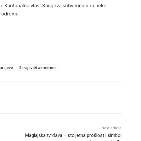
u. Kantonalna vlast Sarajeva subvencionira neke
erodromu.
arajevo
Sarajevski aerodrom
Next article
Maglajska tvrđava – stoljetna prošlost i simbol