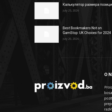
Калькулятор размера позиц
July 25, 2026
Best Bookmakers Not on
GamStop: UK Choices for 2024
July 20, 2026
O 
Proi
bosa
pozi
prepo
razl