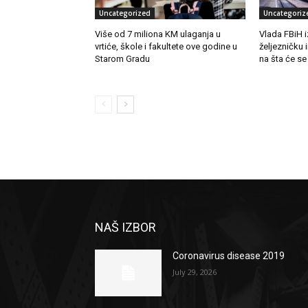
Uncategorized
Uncategoriz
Više od 7 miliona KM ulaganja u
Vlada FBiH i
vrtiće, škole i fakultete ove godine u
željezničku 
Starom Gradu
na šta će se
NAŠ IZBOR
Coronavirus disease 2019
July 29, 2026