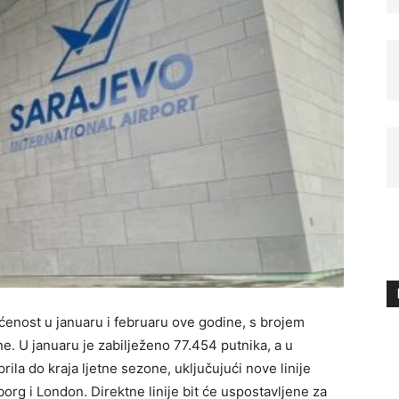
ćenost u januaru i februaru ove godine, s brojem
ne. U januaru je zabilježeno 77.454 putnika, a u
ila do kraja ljetne sezone, uključujući nove linije
org i London. Direktne linije bit će uspostavljene za