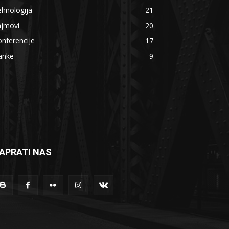
hnologija
21
ajmovi
20
nferencije
17
anke
9
APRATI NAS