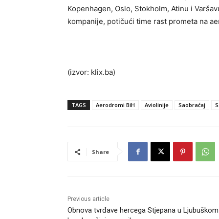
Kopenhagen, Oslo, Stokholm, Atinu i Varšav
kompanije, potičući time rast prometa na a
(izvor: klix.ba)
TAGS
Aerodromi BiH
Aviolinije
Saobraćaj
S
Share
Previous article
Obnova tvrđave hercega Stjepana u Ljubuškom