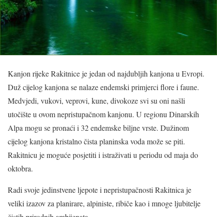
Kanjon rijeke Rakitnice je jedan od najdubljih kanjona u Evropi.
Duž cijelog kanjona se nalaze endemski primjerci flore i faune.
Medvjedi, vukovi, veprovi, kune, divokoze svi su oni našli
utočište u ovom nepristupačnom kanjonu. U regionu Dinarskih
Alpa mogu se pronaći i 32 endemske biljne vrste. Dužinom
cijelog kanjona kristalno čista planinska voda može se piti.
Rakitnicu je moguće posjetiti i istraživati u periodu od maja do
oktobra.
Radi svoje jedinstvene ljepote i nepristupačnosti Rakitnica je
veliki izazov za planirare, alpiniste, ribiče kao i mnoge ljubitelje
čistih prirodnih ambijenata.