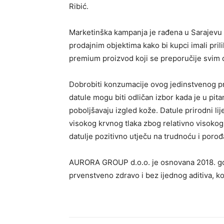
Ribić.
Marketinška kampanja je rađena u Sarajevu 
prodajnim objektima kako bi kupci imali pri
premium proizvod koji se preporučije svim
Dobrobiti konzumacije ovog jedinstvenog pr
datule mogu biti odličan izbor kada je u pita
poboljšavaju izgled kože. Datule prirodni l
visokog krvnog tlaka zbog relativno visokog
datulje pozitivno utječu na trudnoću i porođa
AURORA GROUP d.o.o. je osnovana 2018. godi
prvenstveno zdravo i bez ijednog aditiva,