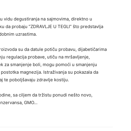
u vidu degustiranja na sajmovima, direktno u
liku da probaju ”ZDRAVLJE U TEGLI” što predstavlja
 dobnim uzrastima.
oizvoda su da datule potiču probavu, dijabetičarima
nju regulacija probave, utiču na mršavljenje,
ijek za smanjenje boli, mogu pomoći u smanjenju
 postotka magnezija. Istraživanja su pokazala da
j te poboljšavaju zdravlje kostiju.
ne, sa ciljem da tržistu ponudi nešto novo,
 konzervansa, GMO…