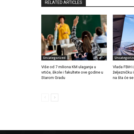
RELATED ARTICLES
Uncategorized
Uncategoriz
Više od 7 miliona KM ulaganja u
Vlada FBiH i
vrtiće, škole i fakultete ove godine u
željezničku 
Starom Gradu
na šta će se