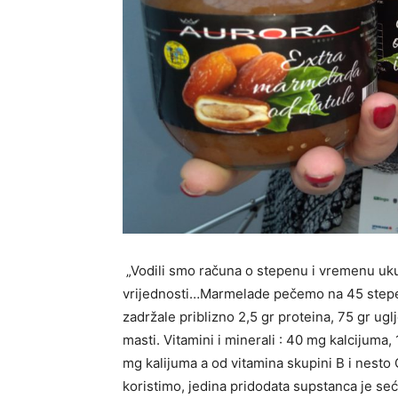
„Vodili smo računa o stepenu i vremenu ukuh
vrijednosti…Marmelade pečemo na 45 stepe
zadržale priblizno 2,5 gr proteina, 75 gr ugl
masti. Vitamini i minerali : 40 mg kalcijuma
mg kalijuma a od vitamina skupini B i nesto 
koristimo, jedina pridodata supstanca je se