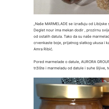
„Naše MARMELADE se izrađuju od Libijske so
Deglet nour ima mekan dodir , prozirnu svijet
od ostalih datula. Tako da su naše marmela
crvenkaste boje, prijatnog slatkog ukusa i k
Amra Ribić.
Pored marmelade o datule, AURORA GROUP na
tržište i marmeladu od datule i suhe šljive,