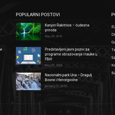
POPULARNI POSTOVI
P
Kanjon Rakitnice – čudesna
EU
priroda
D
May 29, 2019
G
Te
ии
Predstavljeni javni pozivi za
programe obrazovanja i nauke u
S
FBiH
Ko
May 21, 2024
B
Nacionalni park Una – Dragulj
Bosne i Hercegovine
January 11, 2019