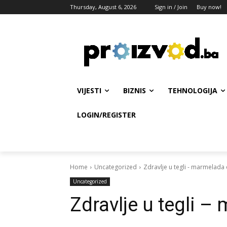
Thursday, August 6, 2026
Sign in / Join
Buy now!
VIJESTI
BIZNIS
TEHNOLOGIJA
LOGIN/REGISTER
Home
Uncategorized
Zdravlje u tegli - marmelada
Uncategorized
Zdravlje u tegli –