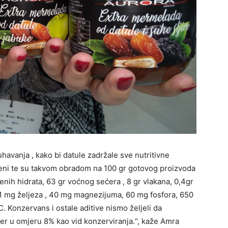
avanja , kako bi datule zadržale sve nutritivne
ni te su takvom obradom na 100 gr gotovog proizvoda
jenih hidrata, 63 gr voćnog sećera , 8 gr vlakana, 0,4gr
, 1 mg željeza , 40 mg magnezijuma, 60 mg fosfora, 650
C. Konzervans i ostale aditive nismo željeli da
ćer u omjeru 8% kao vid konzerviranja.“, kaže Amra