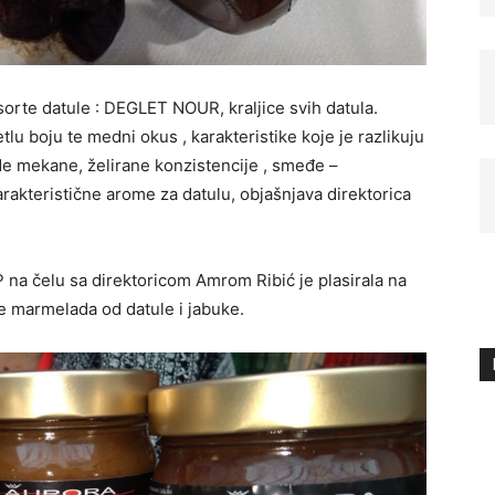
rte datule : DEGLET NOUR, kraljice svih datula.
lu boju te medni okus , karakteristike koje je razlikuju
de mekane, želirane konzistencije , smeđe –
arakteristične arome za datulu, objašnjava direktorica
 čelu sa direktoricom Amrom Ribić je plasirala na
 te marmelada od datule i jabuke.