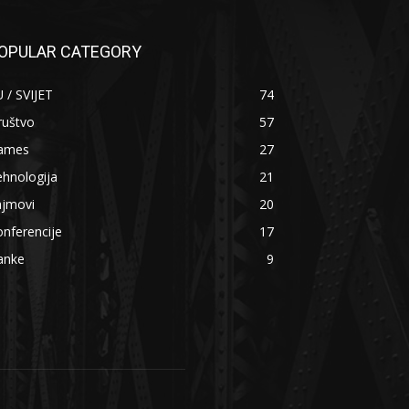
OPULAR CATEGORY
 / SVIJET
74
ruštvo
57
ames
27
hnologija
21
ajmovi
20
nferencije
17
anke
9