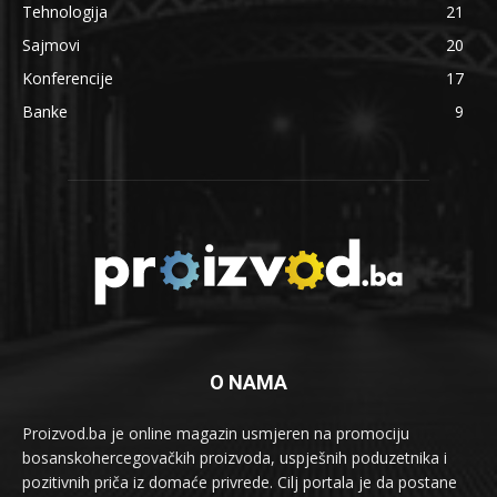
Tehnologija
21
Sajmovi
20
Konferencije
17
Banke
9
O NAMA
Proizvod.ba je online magazin usmjeren na promociju
bosanskohercegovačkih proizvoda, uspješnih poduzetnika i
pozitivnih priča iz domaće privrede. Cilj portala je da postane