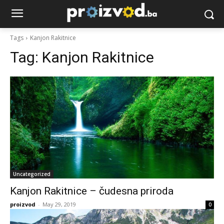
Tags
Kanjon Rakitnice
Tag:
Kanjon Rakitnice
Uncategorized
Kanjon Rakitnice – čudesna priroda
proizvod
-
May 29, 2019
0