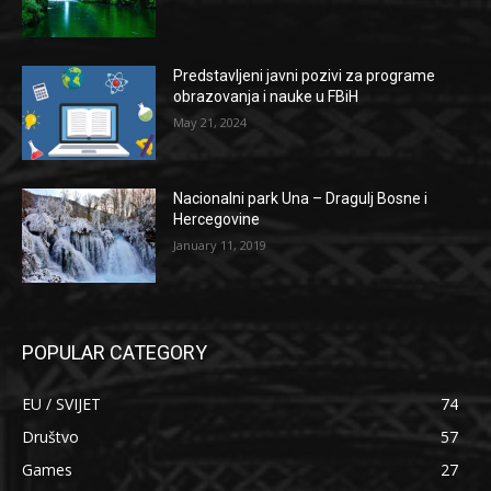
Predstavljeni javni pozivi za programe
obrazovanja i nauke u FBiH
May 21, 2024
Nacionalni park Una – Dragulj Bosne i
Hercegovine
January 11, 2019
POPULAR CATEGORY
EU / SVIJET
74
Društvo
57
Games
27