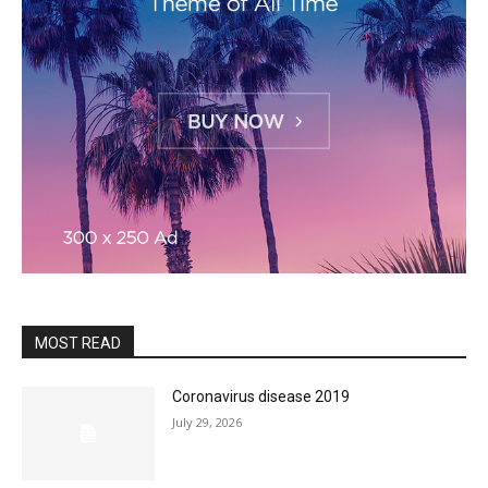
MOST READ
Coronavirus disease 2019
July 29, 2026