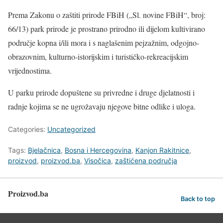
Prema Zakonu o zaštiti prirode FBiH („Sl. novine FBiH“, broj:
66/13) park prirode je prostrano prirodno ili dijelom kultivirano
područje kopna i/ili mora i s naglašenim pejzažnim, odgojno-
obrazovnim, kulturno-istorijskim i turističko-rekreacijskim
vrijednostima.
U parku prirode dopuštene su privredne i druge djelatnosti i
radnje kojima se ne ugrožavaju njegove bitne odlike i uloga.
Categories:
Uncategorized
Tags:
Bjelačnica
,
Bosna i Hercegovina
,
Kanjon Rakitnice
,
proizvod
,
proizvod.ba
,
Visočica
,
zaštićena područja
Proizvod.ba
Back to top