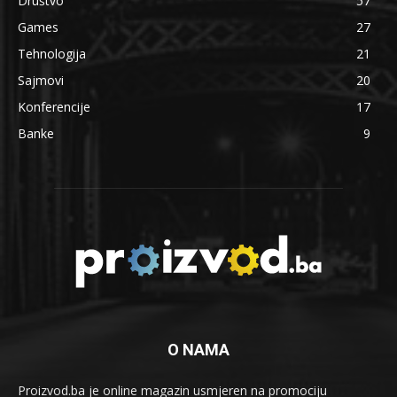
Društvo
57
Games
27
Tehnologija
21
Sajmovi
20
Konferencije
17
Banke
9
O NAMA
Proizvod.ba je online magazin usmjeren na promociju