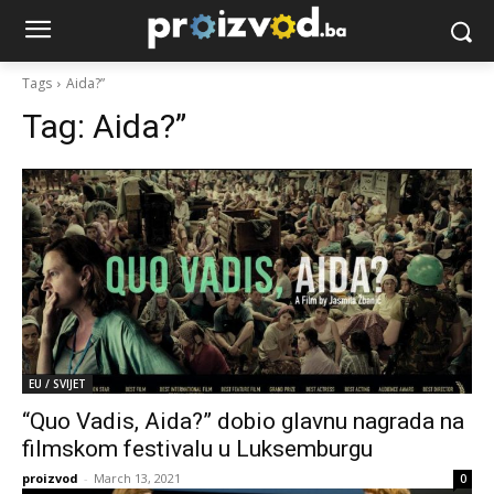
Tags
Aida?”
Tag:
Aida?”
EU / SVIJET
“Quo Vadis, Aida?” dobio glavnu nagrada na
filmskom festivalu u Luksemburgu
proizvod
-
March 13, 2021
0