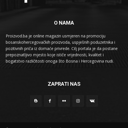
O NAMA
Proizvod.ba je online magazin usmjeren na promociju
bosanskohercegovačkih proizvoda, uspješnih poduzetnika i
pozitivnih priča iz domaće privrede. Cilj portala je da postane
prepoznatljivo mjesto koje ističe vrijednosti, kvalitet i
bogatstvo različitosti onoga što Bosna i Hercegovina nudi.
ZAPRATI NAS