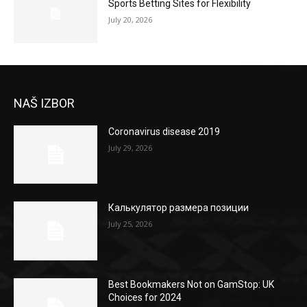
Sports Betting Sites for Flexibility
July 20, 2026
NAŠ IZBOR
Coronavirus disease 2019
July 29, 2026
Калькулятор размера позиции
July 25, 2026
Best Bookmakers Not on GamStop: UK
Choices for 2024