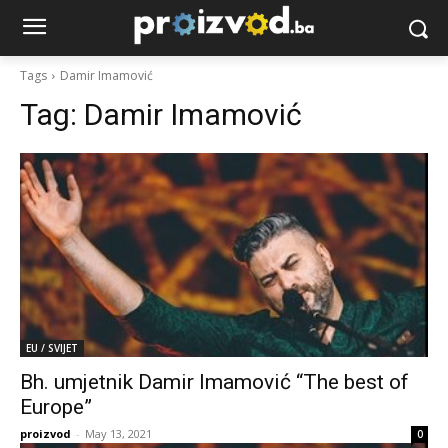
Tags
Damir Imamović
Tag:
Damir Imamović
EU / SVIJET
Bh. umjetnik Damir Imamović “The best of
Europe”
proizvod
-
May 13, 2021
0