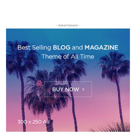
- Advertisment -