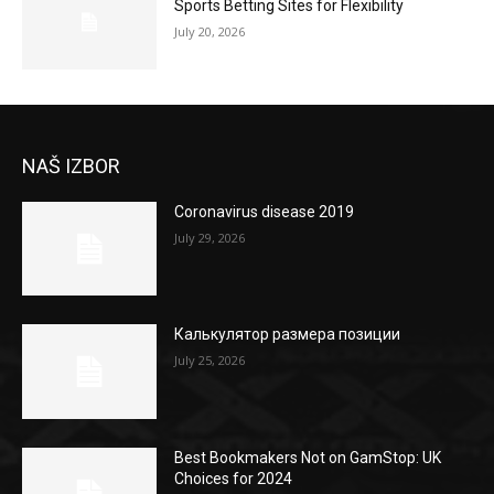
Sports Betting Sites for Flexibility
July 20, 2026
NAŠ IZBOR
Coronavirus disease 2019
July 29, 2026
Калькулятор размера позиции
July 25, 2026
Best Bookmakers Not on GamStop: UK
Choices for 2024