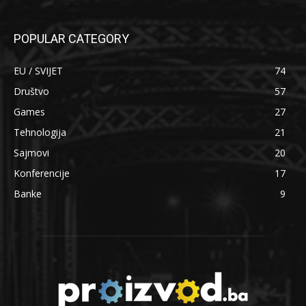
POPULAR CATEGORY
EU / SVIJET
74
Društvo
57
Games
27
Tehnologija
21
Sajmovi
20
Konferencije
17
Banke
9