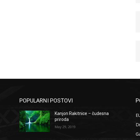
POPULARNI POSTOVI
P
Kanjon Rakitnice – čudesna
EU
priroda
D
May 29, 2019
G