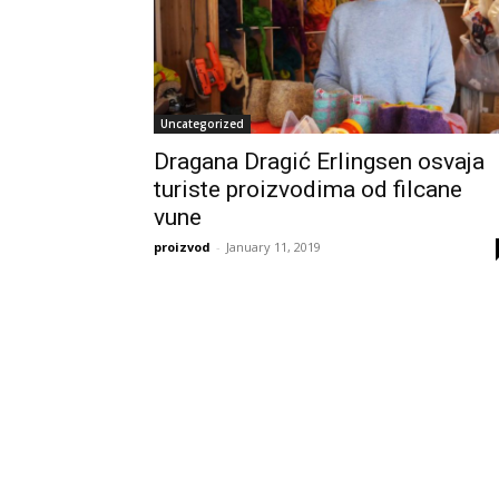
Uncategorized
Dragana Dragić Erlingsen osvaja
turiste proizvodima od filcane
vune
proizvod
-
January 11, 2019