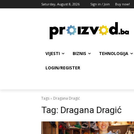
Saturday, August 8, 2026
Sign in / Join
Buy now!
VIJESTI
BIZNIS
TEHNOLOGIJA
LOGIN/REGISTER
Tags
Dragana Dragić
Tag:
Dragana Dragić