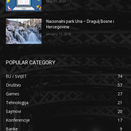
May 21, 2024
Nacionalni park Una – Dragulj Bosne i
Hercegovine
January 11, 2019
POPULAR CATEGORY
EU / SVIJET
74
Društvo
57
Games
27
Tehnologija
21
Sajmovi
20
Konferencije
17
Banke
9