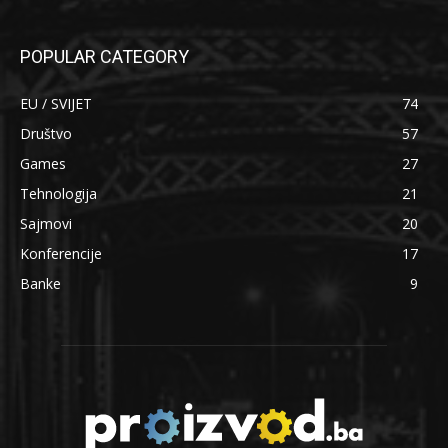
POPULAR CATEGORY
EU / SVIJET
74
Društvo
57
Games
27
Tehnologija
21
Sajmovi
20
Konferencije
17
Banke
9