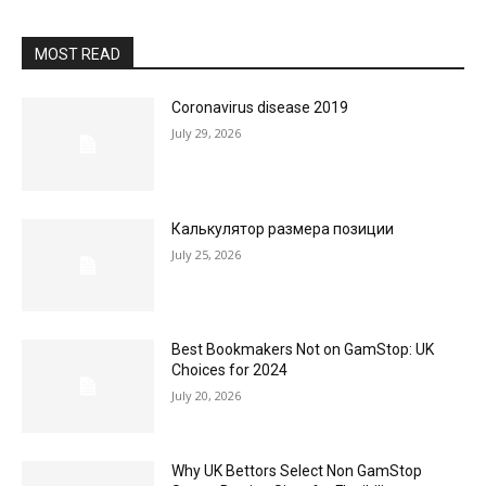
MOST READ
Coronavirus disease 2019
July 29, 2026
Калькулятор размера позиции
July 25, 2026
Best Bookmakers Not on GamStop: UK
Choices for 2024
July 20, 2026
Why UK Bettors Select Non GamStop