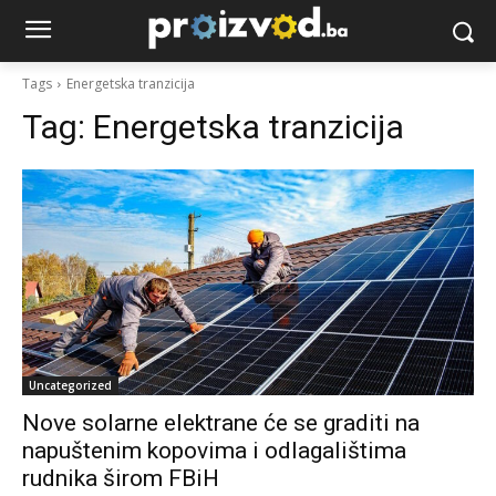
Tags
Energetska tranzicija
Tag:
Energetska tranzicija
Uncategorized
Nove solarne elektrane će se graditi na
napuštenim kopovima i odlagalištima
rudnika širom FBiH