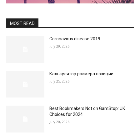
MOST READ
Coronavirus disease 2019
July 29, 2026
Калькулятор размера позиции
July 25, 2026
Best Bookmakers Not on GamStop: UK
Choices for 2024
July 20, 2026