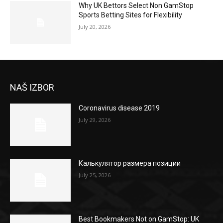
Why UK Bettors Select Non GamStop
Sports Betting Sites for Flexibility
July 20, 2026
NAŠ IZBOR
Coronavirus disease 2019
July 29, 2026
Калькулятор размера позиции
July 25, 2026
Best Bookmakers Not on GamStop: UK