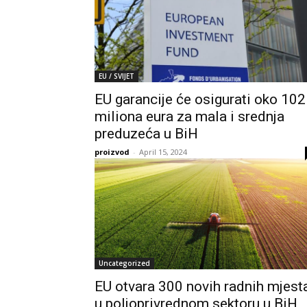
EU / SVIJET
EU garancije će osigurati oko 102
miliona eura za mala i srednja
preduzeća u BiH
proizvod
-
April 15, 2024
Uncategorized
EU otvara 300 novih radnih mjest
u poljoprivrednom sektoru u BiH