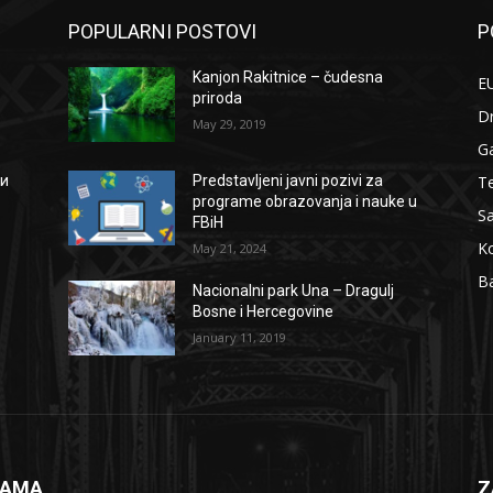
POPULARNI POSTOVI
P
Kanjon Rakitnice – čudesna
EU
priroda
D
May 29, 2019
G
Te
ии
Predstavljeni javni pozivi za
programe obrazovanja i nauke u
S
FBiH
Ko
May 21, 2024
B
Nacionalni park Una – Dragulj
Bosne i Hercegovine
January 11, 2019
NAMA
Z