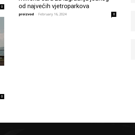
od najvećih vjetroparkova
0
proizvod
-
February 16, 2024
0
0