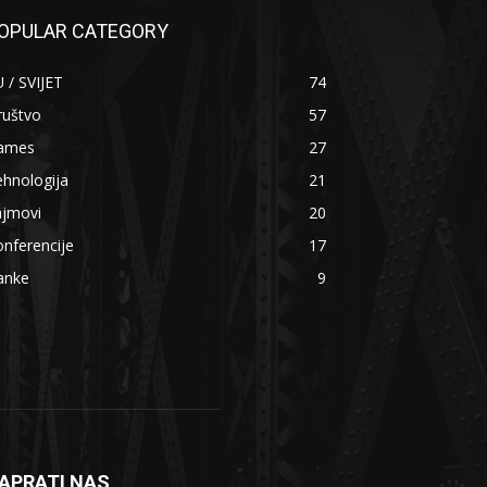
OPULAR CATEGORY
 / SVIJET
74
ruštvo
57
ames
27
hnologija
21
ajmovi
20
nferencije
17
anke
9
APRATI NAS