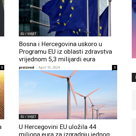
EU / SVIJET
Bosna i Hercegovina uskoro u
Programu EU iz oblasti zdravstva
vrijednom 5,3 milijardi eura
proizvod
-
April 10, 2024
0
0
EU / SVIJET
a
U Hercegovini EU uložila 44
miliona eura za izgradnju jednog