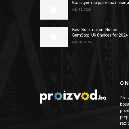
Калькулятор размера позиц
July 25, 2026
Best Bookmakers Not on
GamStop: UK Choices for 2024
July 20, 2026
O 
Proi
bosa
pozi
prepo
razl