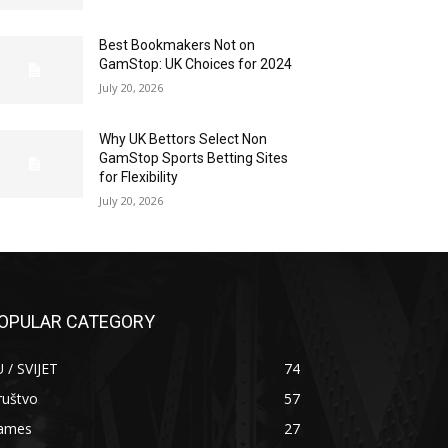
Best Bookmakers Not on
GamStop: UK Choices for 2024
July 20, 2026
Why UK Bettors Select Non
GamStop Sports Betting Sites
for Flexibility
July 20, 2026
OPULAR CATEGORY
 / SVIJET
74
ruštvo
57
ames
27