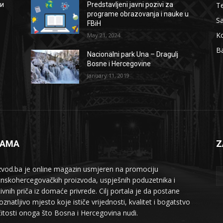
Te
ии
Predstavljeni javni pozivi za
programe obrazovanja i nauke u
S
FBiH
Ko
May 21, 2024
B
Nacionalni park Una – Dragulj
Bosne i Hercegovine
January 11, 2019
NAMA
Z
zvod.ba je online magazin usmjeren na promociju
nskohercegovačkih proizvoda, uspješnih poduzetnika i
tivnih priča iz domaće privrede. Cilj portala je da postane
znatljivo mjesto koje ističe vrijednosti, kvalitet i bogatstvo
ičitosti onoga što Bosna i Hercegovina nudi.