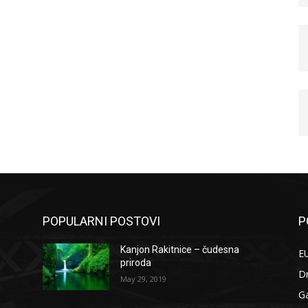
POPULARNI POSTOVI
P
Kanjon Rakitnice – čudesna
EU
priroda
D
May 29, 2019
G