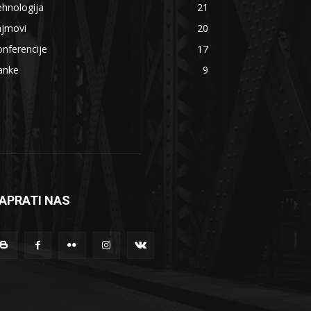
hnologija
21
ajmovi
20
nferencije
17
anke
9
APRATI NAS