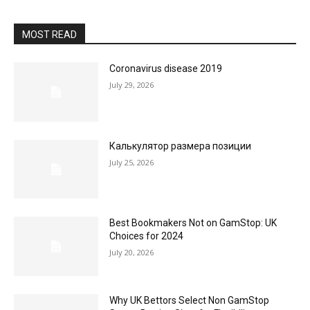
MOST READ
Coronavirus disease 2019
July 29, 2026
Калькулятор размера позиции
July 25, 2026
Best Bookmakers Not on GamStop: UK
Choices for 2024
July 20, 2026
Why UK Bettors Select Non GamStop