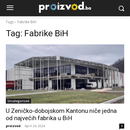
Tags
Fabrike BiH
Tag:
Fabrike BiH
Uncategorized
U Zeničko-dobojskom Kantonu niče jedna
od najvećih fabrika u BiH
proizvod
-
April 24, 2024
0