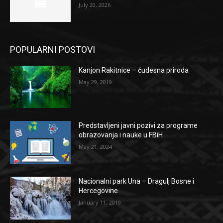
July 20, 2026
POPULARNI POSTOVI
Kanjon Rakitnice – čudesna priroda
May 29, 2019
Predstavljeni javni pozivi za programe
obrazovanja i nauke u FBiH
May 21, 2024
Nacionalni park Una – Dragulj Bosne i
Hercegovine
January 11, 2019