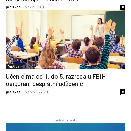
proizvod
-
May 21, 2024
0
Društvo
Učenicima od 1. do 5. razreda u FBiH
osigurani besplatni udžbenici
proizvod
-
March 16, 2024
0
- Advertisment -