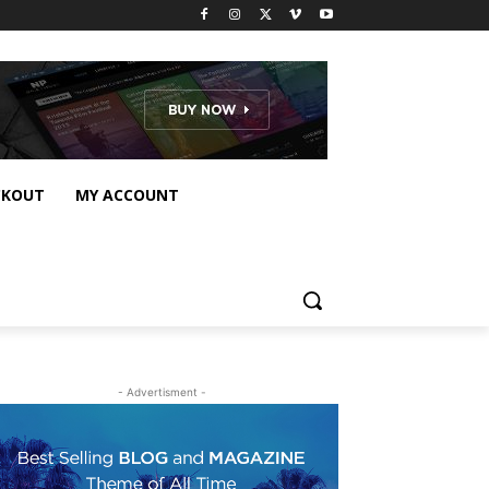
CKOUT
MY ACCOUNT
- Advertisment -