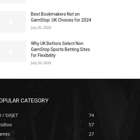
Best Bookmakers Not on
GamStop: UK Choices for 2024
July 20, 2026
Why UK Bettors Select Non
GamStop Sports Betting Sites
for Flexibility
July 20, 2026
OPULAR CATEGORY
 / SVIJET
74
ruštvo
57
ames
27