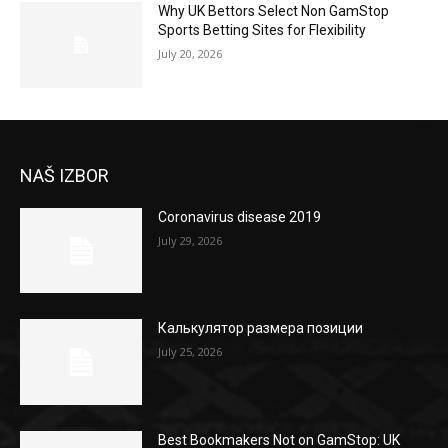
Why UK Bettors Select Non GamStop
Sports Betting Sites for Flexibility
July 20, 2026
NAŠ IZBOR
Coronavirus disease 2019
July 29, 2026
Калькулятор размера позиции
July 25, 2026
Best Bookmakers Not on GamStop: UK