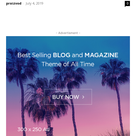
proizvod
-
July 4, 2019
0
- Advertisment -