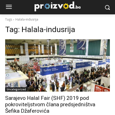
Tags
Halala-indusrija
Tag:
Halala-indusrija
Uncategorized
Sarajevo Halal Fair (SHF) 2019 pod
pokroviteljstvom člana predsjedništva
Šefika Džaferovića