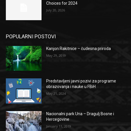
Choices for 2024
July 20, 2026
POPULARNI POSTOVI
Kanjon Rakitnice – čudesna priroda
May 29, 2019
Predstavljeni javni pozivi za programe
obrazovanja i nauke u FBiH
May 21, 2024
Nacionalni park Una – Dragulj Bosne i
Hercegovine
January 11, 2019