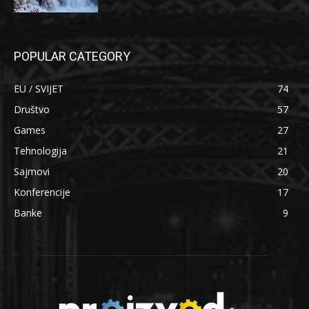
POPULAR CATEGORY
EU / SVIJET
74
Društvo
57
Games
27
Tehnologija
21
Sajmovi
20
Konferencije
17
Banke
9