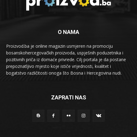
O NAMA
Proizvod.ba je online magazin usmjeren na promociju
bosanskohercegovačkih proizvoda, uspješnih poduzetnika i
pozitivnih priča iz domaće privrede. Cilj portala je da postane
prepoznatljivo mjesto koje ističe vrijednosti, kvalitet i
bogatstvo različitosti onoga što Bosna i Hercegovina nudi.
ZAPRATI NAS