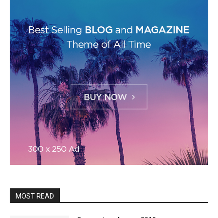
MOST READ