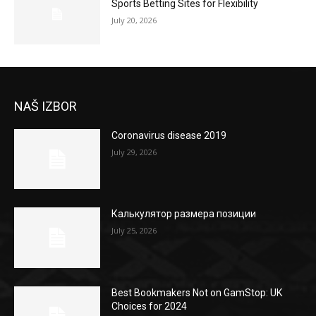
Sports Betting Sites for Flexibility
July 20, 2026
NAŠ IZBOR
Coronavirus disease 2019
July 29, 2026
Калькулятор размера позиции
July 25, 2026
Best Bookmakers Not on GamStop: UK
Choices for 2024