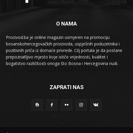
O NAMA
Proizvod.ba je online magazin usmjeren na promociju
bosanskohercegovačkih proizvoda, uspješnih poduzetnika i
pozitivnih priča iz domaće privrede. Cilj portala je da postane
prepoznatljivo mjesto koje ističe vrijednosti, kvalitet i
bogatstvo različitosti onoga što Bosna i Hercegovina nudi.
ZAPRATI NAS