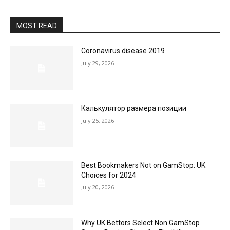
MOST READ
Coronavirus disease 2019
July 29, 2026
Калькулятор размера позиции
July 25, 2026
Best Bookmakers Not on GamStop: UK
Choices for 2024
July 20, 2026
Why UK Bettors Select Non GamStop