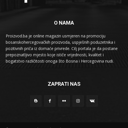
O NAMA
Proizvod.ba je online magazin usmjeren na promociju
bosanskohercegovačkih proizvoda, uspješnih poduzetnika i
pozitivnih priča iz domaće privrede. Cilj portala je da postane
prepoznatljivo mjesto koje ističe vrijednosti, kvalitet i
bogatstvo različitosti onoga što Bosna i Hercegovina nudi.
ZAPRATI NAS