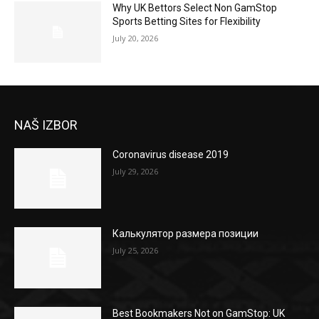
Why UK Bettors Select Non GamStop
Sports Betting Sites for Flexibility
July 20, 2026
NAŠ IZBOR
Coronavirus disease 2019
July 29, 2026
Калькулятор размера позиции
July 25, 2026
Best Bookmakers Not on GamStop: UK