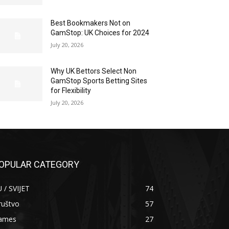
Best Bookmakers Not on
GamStop: UK Choices for 2024
July 20, 2026
Why UK Bettors Select Non
GamStop Sports Betting Sites
for Flexibility
July 20, 2026
OPULAR CATEGORY
 / SVIJET
74
ruštvo
57
ames
27