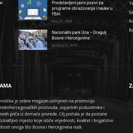
Te
ии
Predstavljeni javni pozivi za
programe obrazovanja i nauke u
S
FBiH
Ko
May 21, 2024
B
Nacionalni park Una – Dragulj
Bosne i Hercegovine
January 11, 2019
NAMA
Z
zvod.ba je online magazin usmjeren na promociju
nskohercegovačkih proizvoda, uspješnih poduzetnika i
tivnih priča iz domaće privrede. Cilj portala je da postane
znatljivo mjesto koje ističe vrijednosti, kvalitet i bogatstvo
ičitosti onoga što Bosna i Hercegovina nudi.