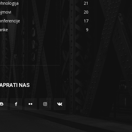
hnologija
21
ajmovi
20
nferencije
17
anke
9
APRATI NAS