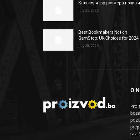
Калькулятор размера позиц
July 25, 2026
Best Bookmakers Not on
GamStop: UK Choices for 2024
July 20, 2026
O 
Proi
bosa
pozi
prepo
razl