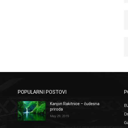
POPULARNI POSTOVI
P
Kanjon Rakitnice – čudesna
EU
priroda
D
May 29, 2019
G