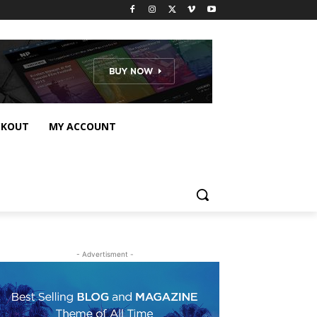
CKOUT
MY ACCOUNT
- Advertisment -