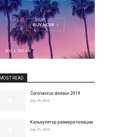
MOST READ
Coronavirus disease 2019
July 29, 2026
Калькулятор размера позиции
July 25, 2026