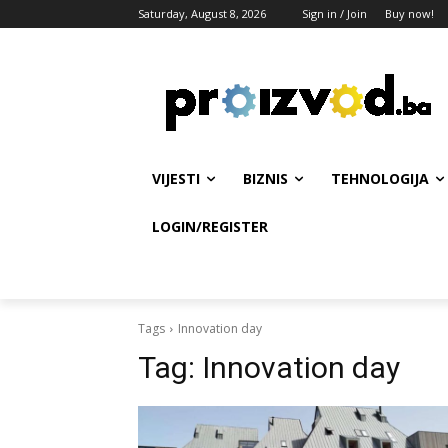
Saturday, August 8, 2026
Sign in / Join
Buy now!
VIJESTI
BIZNIS
TEHNOLOGIJA
LOGIN/REGISTER
Tags
Innovation day
Tag:
Innovation day