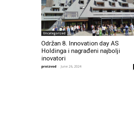
Uncategorized
Održan 8. Innovation day AS
Holdinga i nagrađeni najbolji
inovatori
proizvod
-
June 26, 2024