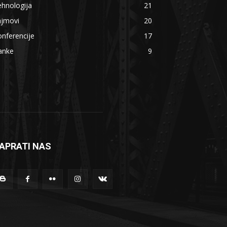
hnologija
21
ajmovi
20
nferencije
17
anke
9
APRATI NAS