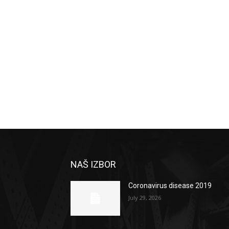
NAŠ IZBOR
Coronavirus disease 2019
July 29, 2026