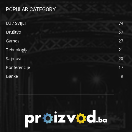
POPULAR CATEGORY
EU / SVIJET
74
Društvo
57
Games
27
Tehnologija
21
Sajmovi
20
Konferencije
17
Banke
9