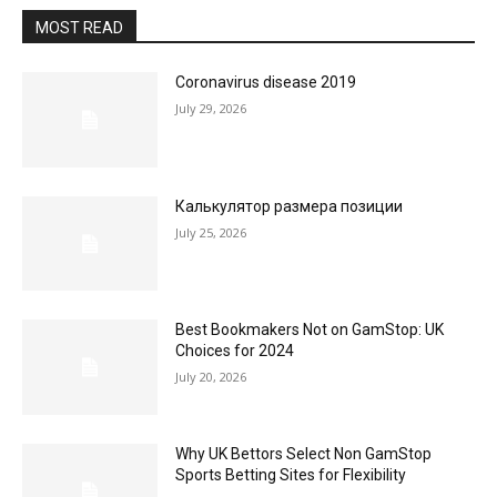
MOST READ
Coronavirus disease 2019
July 29, 2026
Калькулятор размера позиции
July 25, 2026
Best Bookmakers Not on GamStop: UK
Choices for 2024
July 20, 2026
Why UK Bettors Select Non GamStop
Sports Betting Sites for Flexibility