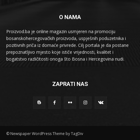
O NAMA
Proizvod.ba je online magazin usmjeren na promociju
bosanskohercegovačkih proizvoda, uspješnih poduzetnika i
pozitivnih priča iz domaće privrede. Cilj portala je da postane
prepoznatljivo mjesto koje ističe vrijednosti, kvalitet i
bogatstvo različitosti onoga što Bosna i Hercegovina nudi.
ZAPRATI NAS
© Newspaper WordPress Theme by TagDiv