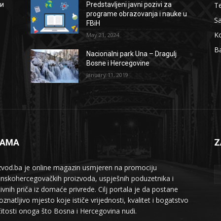
Te
ии
Predstavljeni javni pozivi za
programe obrazovanja i nauke u
S
FBiH
Ko
May 21, 2024
B
Nacionalni park Una – Dragulj
Bosne i Hercegovine
January 11, 2019
NAMA
Z
zvod.ba je online magazin usmjeren na promociju
nskohercegovačkih proizvoda, uspješnih poduzetnika i
tivnih priča iz domaće privrede. Cilj portala je da postane
znatljivo mjesto koje ističe vrijednosti, kvalitet i bogatstvo
ičitosti onoga što Bosna i Hercegovina nudi.