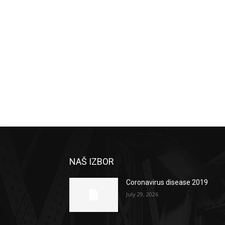
NAŠ IZBOR
Coronavirus disease 2019
July 29, 2026