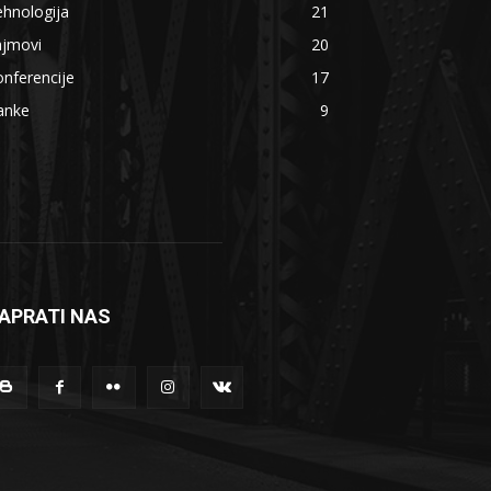
hnologija
21
ajmovi
20
nferencije
17
anke
9
APRATI NAS