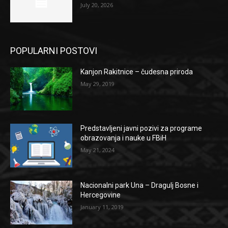
July 20, 2026
POPULARNI POSTOVI
Kanjon Rakitnice – čudesna priroda
May 29, 2019
Predstavljeni javni pozivi za programe
obrazovanja i nauke u FBiH
May 21, 2024
Nacionalni park Una – Dragulj Bosne i
Hercegovine
January 11, 2019