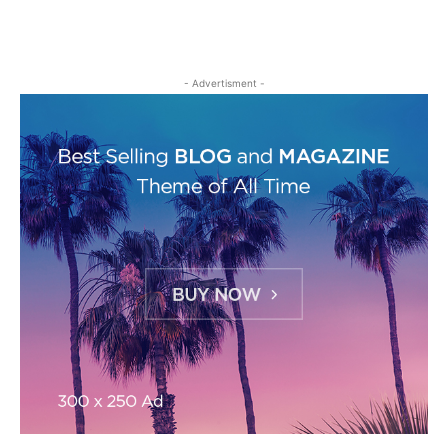
- Advertisment -