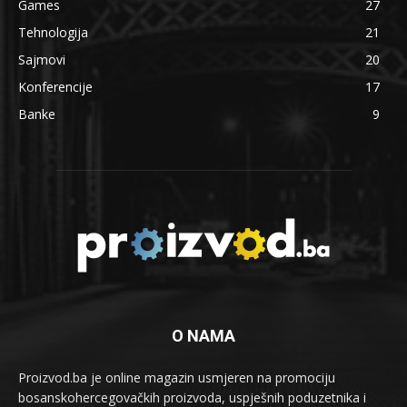
Games
27
Tehnologija
21
Sajmovi
20
Konferencije
17
Banke
9
O NAMA
Proizvod.ba je online magazin usmjeren na promociju
bosanskohercegovačkih proizvoda, uspješnih poduzetnika i