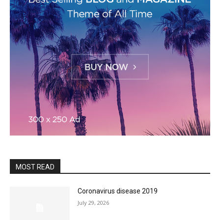
MOST READ
Coronavirus disease 2019
July 29, 2026