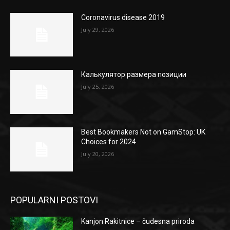
Coronavirus disease 2019
July 29, 2026
Калькулятор размера позиции
July 25, 2026
Best Bookmakers Not on GamStop: UK
Choices for 2024
July 20, 2026
POPULARNI POSTOVI
Kanjon Rakitnice – čudesna priroda