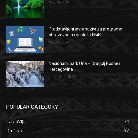
May 29, 2019
Predstavljeni javni pozivi za programe
obrazovanja i nauke u FBiH
May 21, 2024
Nacionalni park Una – Dragulj Bosne i
Hercegovine
January 11, 2019
POPULAR CATEGORY
EU / SVIJET
74
Društvo
57