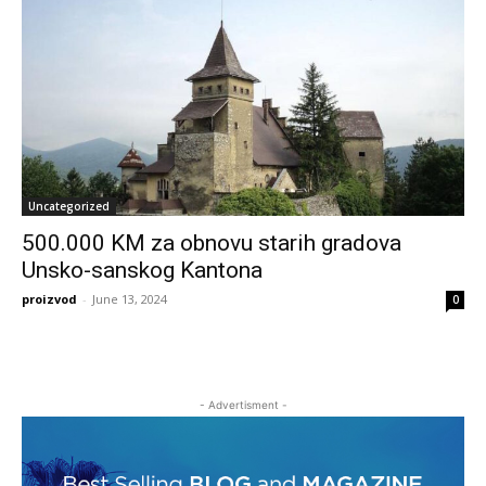
Uncategorized
500.000 KM za obnovu starih gradova
Unsko-sanskog Kantona
proizvod
-
June 13, 2024
0
- Advertisment -