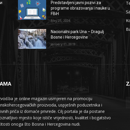
Te
ии
Predstavljeni javni pozivi za
programe obrazovanja i nauke u
S
FBiH
Ko
May 21, 2024
B
Nacionalni park Una – Dragulj
Bosne i Hercegovine
January 11, 2019
NAMA
Z
zvod.ba je online magazin usmjeren na promociju
nskohercegovačkih proizvoda, uspješnih poduzetnika i
tivnih priča iz domaće privrede. Cilj portala je da postane
znatljivo mjesto koje ističe vrijednosti, kvalitet i bogatstvo
ičitosti onoga što Bosna i Hercegovina nudi.