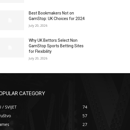
Best Bookmakers Not on
GamStop: UK Choices for 2024
July 20, 2026
Why UK Bettors Select Non
GamStop Sports Betting Sites
for Flexibility
July 20, 2026
OPULAR CATEGORY
 / SVIJET
74
ruštvo
57
ames
27