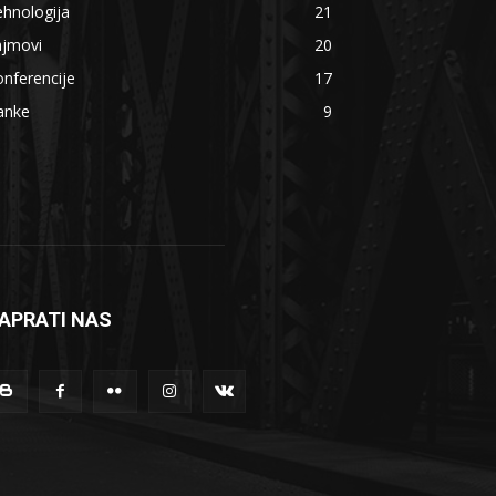
hnologija
21
ajmovi
20
nferencije
17
anke
9
APRATI NAS