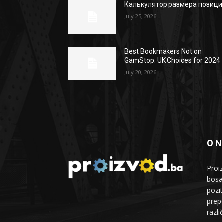
Калькулятор размера позиц
July 25, 2026
Best Bookmakers Not on
GamStop: UK Choices for 2024
July 20, 2026
O 
Proi
bosa
pozi
prepo
razl