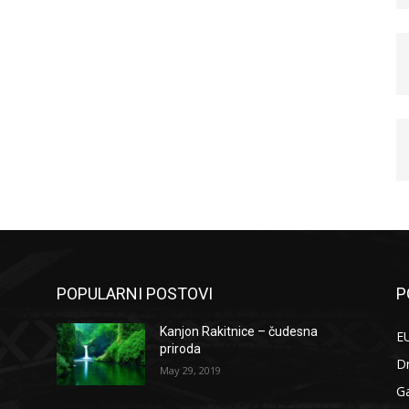
POPULARNI POSTOVI
P
Kanjon Rakitnice – čudesna
EU
priroda
D
May 29, 2019
G