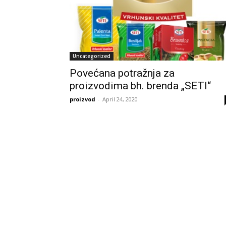
Uncategorized
Povećana potražnja za
proizvodima bh. brenda „SETI“
proizvod
-
April 24, 2020