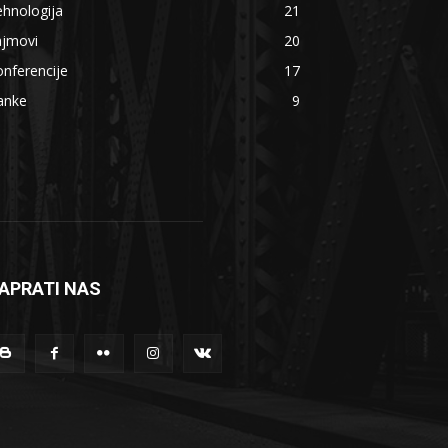
hnologija
21
ajmovi
20
nferencije
17
anke
9
APRATI NAS