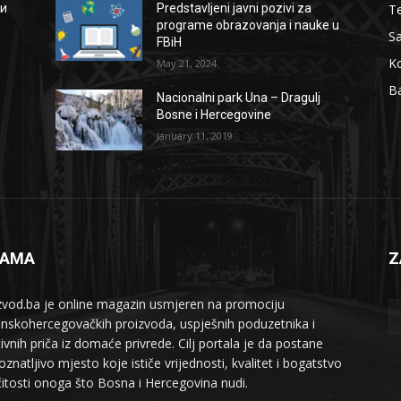
Te
ии
Predstavljeni javni pozivi za
programe obrazovanja i nauke u
S
FBiH
Ko
May 21, 2024
B
Nacionalni park Una – Dragulj
Bosne i Hercegovine
January 11, 2019
NAMA
Z
zvod.ba je online magazin usmjeren na promociju
nskohercegovačkih proizvoda, uspješnih poduzetnika i
tivnih priča iz domaće privrede. Cilj portala je da postane
znatljivo mjesto koje ističe vrijednosti, kvalitet i bogatstvo
ičitosti onoga što Bosna i Hercegovina nudi.