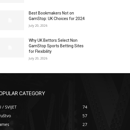
Best Bookmakers Not on
GamStop: UK Choices for 2024
July 20, 2026
Why UK Bettors Select Non
GamStop Sports Betting Sites
for Flexibility
July 20, 2026
OPULAR CATEGORY
 / SVIJET
74
ruštvo
57
ames
27