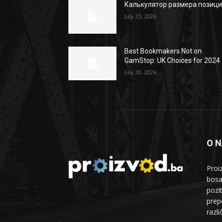
Калькулятор размера позиц
July 25, 2026
Best Bookmakers Not on
GamStop: UK Choices for 2024
July 20, 2026
O 
Proi
bosa
pozi
prepo
razl