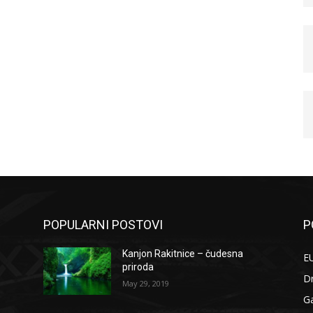
POPULARNI POSTOVI
P
Kanjon Rakitnice – čudesna
EU
priroda
D
May 29, 2019
G