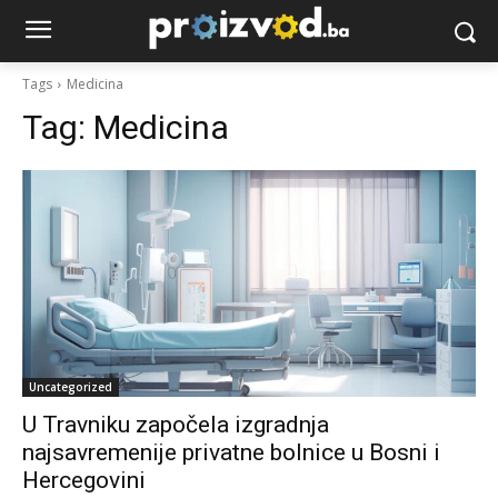
Tags
Medicina
Tag:
Medicina
Uncategorized
U Travniku započela izgradnja
najsavremenije privatne bolnice u Bosni i
Hercegovini