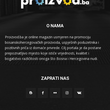
O NAMA
Proizvod.ba je online magazin usmjeren na promociju
bosanskohercegovačkih proizvoda, uspješnih poduzetnika i
pozitivnih priča iz domaće privrede. Cilj portala je da postane
prepoznatljivo mjesto koje ističe vrijednosti, kvalitet i
bogatstvo različitosti onoga što Bosna i Hercegovina nudi.
ZAPRATI NAS