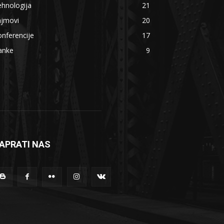
hnologija
21
ajmovi
20
nferencije
17
anke
9
APRATI NAS