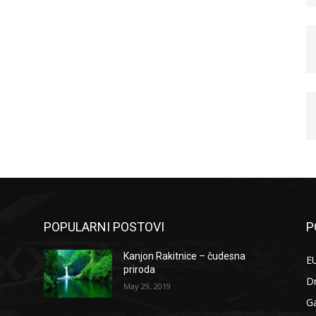
POPULARNI POSTOVI
P
Kanjon Rakitnice – čudesna
EU
priroda
D
May 29, 2019
G