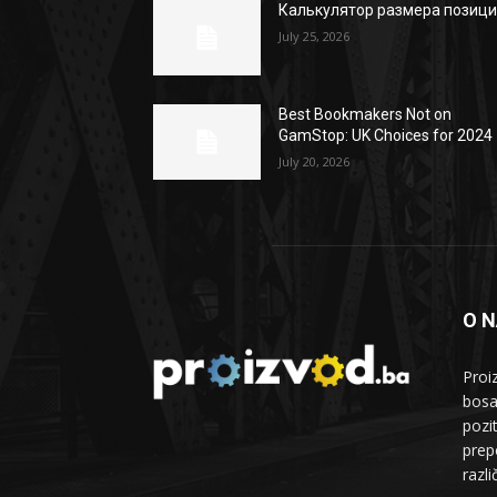
Калькулятор размера позиц
July 25, 2026
Best Bookmakers Not on
GamStop: UK Choices for 2024
July 20, 2026
O 
Proi
bosa
pozi
prepo
razl