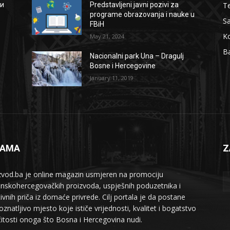
Te
ии
Predstavljeni javni pozivi za
programe obrazovanja i nauke u
S
FBiH
Ko
May 21, 2024
B
Nacionalni park Una – Dragulj
Bosne i Hercegovine
January 11, 2019
NAMA
Z
zvod.ba je online magazin usmjeren na promociju
nskohercegovačkih proizvoda, uspješnih poduzetnika i
tivnih priča iz domaće privrede. Cilj portala je da postane
znatljivo mjesto koje ističe vrijednosti, kvalitet i bogatstvo
ičitosti onoga što Bosna i Hercegovina nudi.