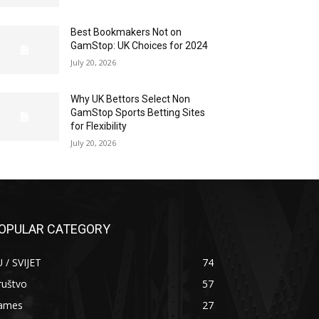
Best Bookmakers Not on
GamStop: UK Choices for 2024
July 20, 2026
Why UK Bettors Select Non
GamStop Sports Betting Sites
for Flexibility
July 20, 2026
OPULAR CATEGORY
 / SVIJET
74
ruštvo
57
ames
27