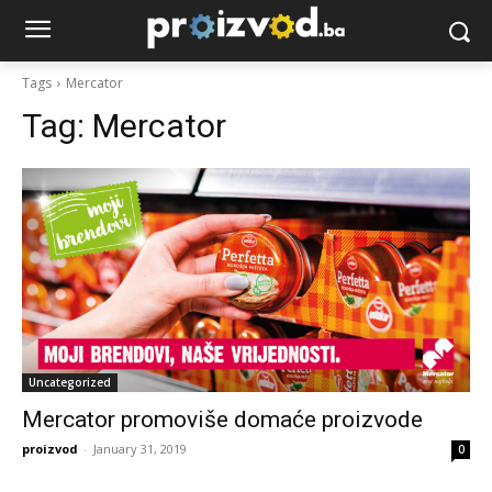
Tags
Mercator
Tag:
Mercator
Uncategorized
Mercator promoviše domaće proizvode
proizvod
-
January 31, 2019
0