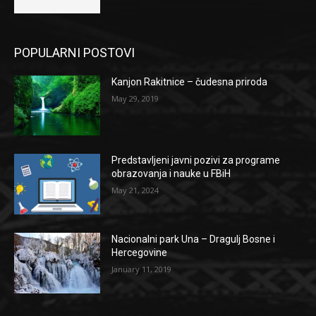
POPULARNI POSTOVI
Kanjon Rakitnice – čudesna priroda
May 29, 2019
Predstavljeni javni pozivi za programe
obrazovanja i nauke u FBiH
May 21, 2024
Nacionalni park Una – Dragulj Bosne i
Hercegovine
January 11, 2019