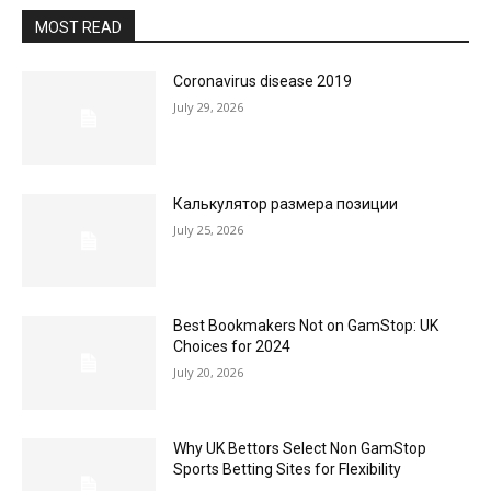
MOST READ
Coronavirus disease 2019
July 29, 2026
Калькулятор размера позиции
July 25, 2026
Best Bookmakers Not on GamStop: UK
Choices for 2024
July 20, 2026
Why UK Bettors Select Non GamStop
Sports Betting Sites for Flexibility