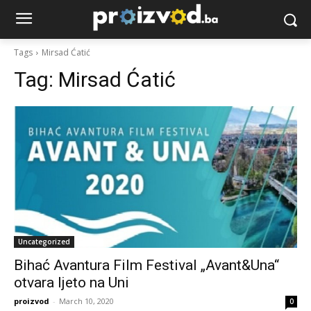
Tags
Mirsad Ćatić
Tag:
Mirsad Ćatić
Uncategorized
Bihać Avantura Film Festival „Avant&Una“
otvara ljeto na Uni
proizvod
-
March 10, 2020
0