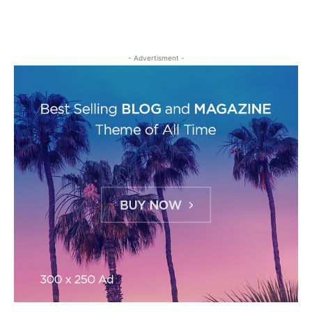
- Advertisment -