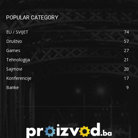
POPULAR CATEGORY
EU / SVIJET
74
Društvo
57
Games
27
Tehnologija
21
Sajmovi
20
Konferencije
17
Banke
9