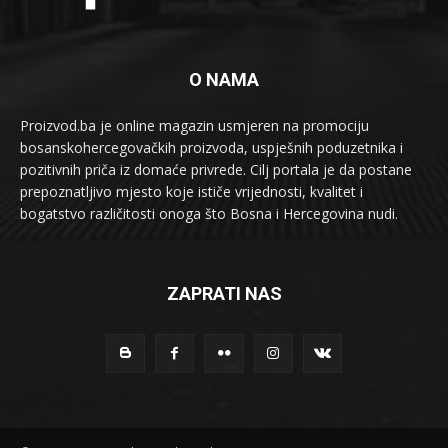
O NAMA
Proizvod.ba je online magazin usmjeren na promociju
bosanskohercegovačkih proizvoda, uspješnih poduzetnika i
pozitivnih priča iz domaće privrede. Cilj portala je da postane
prepoznatljivo mjesto koje ističe vrijednosti, kvalitet i
bogatstvo različitosti onoga što Bosna i Hercegovina nudi.
ZAPRATI NAS