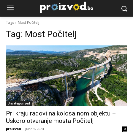
Tags
Most Počitelj
Tag:
Most Počitelj
Uncategorized
Pri kraju radovi na kolosalnom objektu –
Uskoro otvaranje mosta Počitelj
proizvod
-
June 5, 2024
0