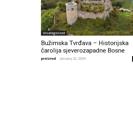
Uncategorized
Bužimska Tvrđava – Historijska
čarolija sjeverozapadne Bosne
proizvod
-
January 22, 2024