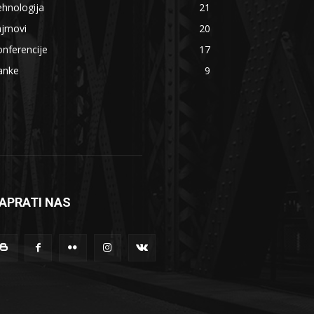
hnologija
21
ajmovi
20
nferencije
17
anke
9
APRATI NAS