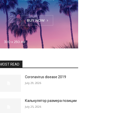
MOST READ
Coronavirus disease 2019
July 29, 2026
Калькулятор размера позиции
July 25, 2026