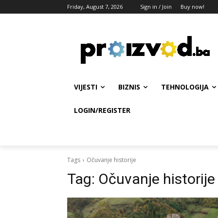
Friday, August 7, 2026
Sign in / Join
Buy now!
VIJESTI
BIZNIS
TEHNOLOGIJA
LOGIN/REGISTER
Tags
Očuvanje historije
Tag:
Očuvanje historije