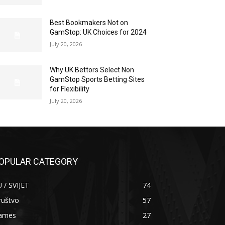
Best Bookmakers Not on
GamStop: UK Choices for 2024
July 20, 2026
Why UK Bettors Select Non
GamStop Sports Betting Sites
for Flexibility
July 20, 2026
OPULAR CATEGORY
 / SVIJET
74
ruštvo
57
ames
27