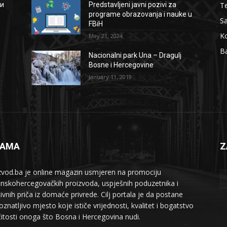
Te
ии
Predstavljeni javni pozivi za
programe obrazovanja i nauke u
S
FBiH
Ko
May 21, 2024
B
Nacionalni park Una – Dragulj
Bosne i Hercegovine
January 11, 2019
NAMA
Z
zvod.ba je online magazin usmjeren na promociju
nskohercegovačkih proizvoda, uspješnih poduzetnika i
tivnih priča iz domaće privrede. Cilj portala je da postane
znatljivo mjesto koje ističe vrijednosti, kvalitet i bogatstvo
ičitosti onoga što Bosna i Hercegovina nudi.