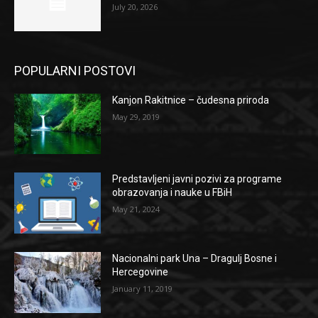
July 20, 2026
POPULARNI POSTOVI
Kanjon Rakitnice – čudesna priroda
May 29, 2019
Predstavljeni javni pozivi za programe
obrazovanja i nauke u FBiH
May 21, 2024
Nacionalni park Una – Dragulj Bosne i
Hercegovine
January 11, 2019