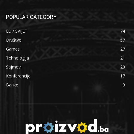
POPULAR CATEGORY
EU / SVIJET
74
Društvo
57
Games
27
Tehnologija
21
Sajmovi
20
Konferencije
17
Banke
9