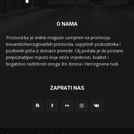
O NAMA
Proizvod.ba je online magazin usmjeren na promociju
bosanskohercegovačkih proizvoda, uspješnih poduzetnika i
pozitivnih priča iz domaće privrede. Cilj portala je da postane
prepoznatljivo mjesto koje ističe vrijednosti, kvalitet i
bogatstvo različitosti onoga što Bosna i Hercegovina nudi.
ZAPRATI NAS