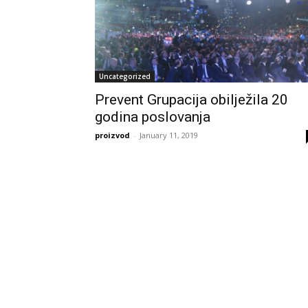
Uncategorized
Prevent Grupacija obilježila 20
godina poslovanja
proizvod
-
January 11, 2019