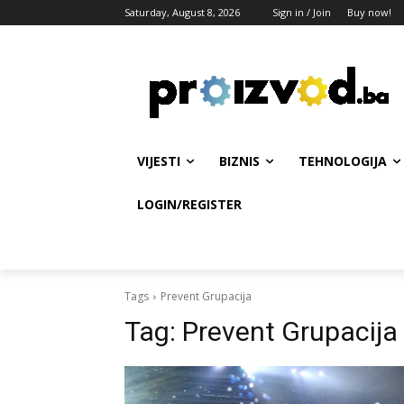
Saturday, August 8, 2026
Sign in / Join
Buy now!
VIJESTI
BIZNIS
TEHNOLOGIJA
LOGIN/REGISTER
Tags
Prevent Grupacija
Tag:
Prevent Grupacija