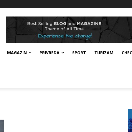
MAGAZIN
PRIVREDA
SPORT
TURIZAM
CHE