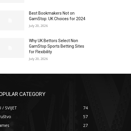
Best Bookmakers Not on
GamStop: UK Choices for 2024
July 20, 2026
Why UK Bettors Select Non
GamStop Sports Betting Sites
for Flexibility
July 20, 2026
OPULAR CATEGORY
 / SVIJET
74
ruštvo
57
ames
27