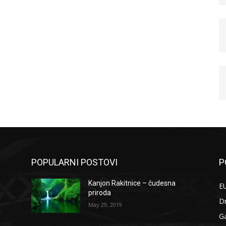
POPULARNI POSTOVI
P
Kanjon Rakitnice – čudesna
EU
priroda
D
May 29, 2019
G