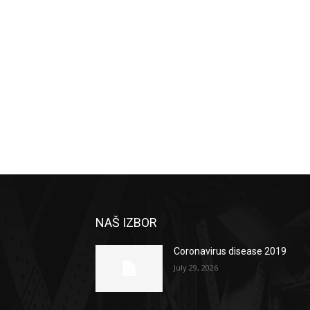
NAŠ IZBOR
Coronavirus disease 2019
July 29, 2026