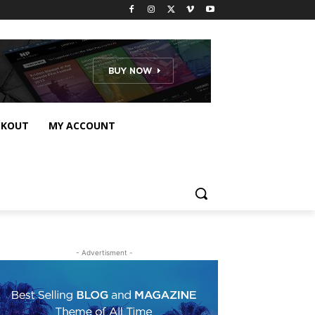
CKOUT
MY ACCOUNT
- Advertisment -