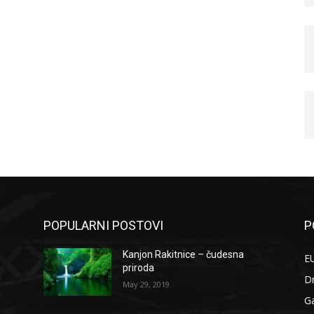
POPULARNI POSTOVI
P
Kanjon Rakitnice – čudesna
EU
priroda
D
May 29, 2019
G