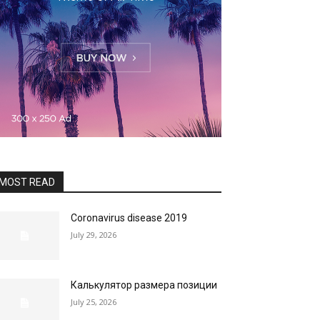
MOST READ
Coronavirus disease 2019
July 29, 2026
Калькулятор размера позиции
July 25, 2026