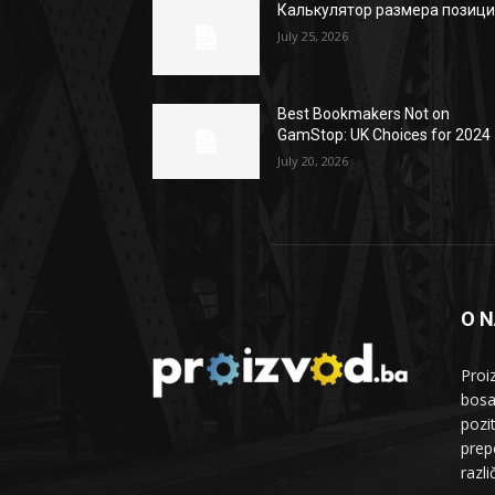
Калькулятор размера позиц
July 25, 2026
Best Bookmakers Not on
GamStop: UK Choices for 2024
July 20, 2026
O 
Proi
bosa
pozi
prepo
razl