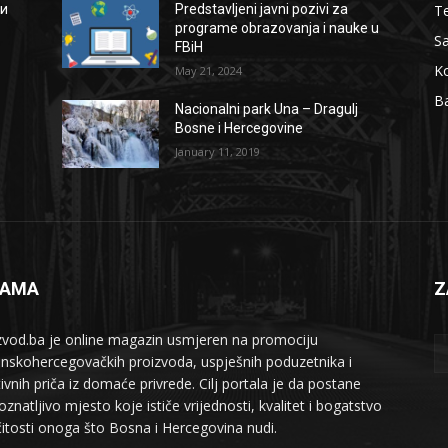
Te
ии
Predstavljeni javni pozivi za
programe obrazovanja i nauke u
S
FBiH
Ko
May 21, 2024
B
Nacionalni park Una – Dragulj
Bosne i Hercegovine
January 11, 2019
NAMA
Z
zvod.ba je online magazin usmjeren na promociju
nskohercegovačkih proizvoda, uspješnih poduzetnika i
tivnih priča iz domaće privrede. Cilj portala je da postane
znatljivo mjesto koje ističe vrijednosti, kvalitet i bogatstvo
ičitosti onoga što Bosna i Hercegovina nudi.