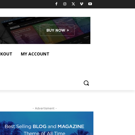
CKOUT
MY ACCOUNT
- Advertisment -