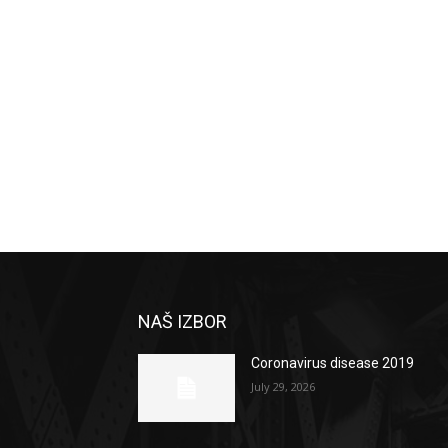
NAŠ IZBOR
Coronavirus disease 2019
July 29, 2026