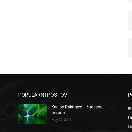
POPULARNI POSTOVI
P
Kanjon Rakitnice – čudesna
EU
priroda
D
May 29, 2019
G