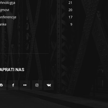
hnologija
21
ajmovi
20
nferencije
17
anke
9
APRATI NAS