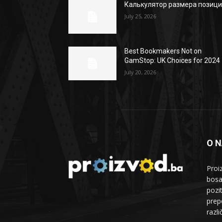
Калькулятор размера позиц
July 25, 2026
Best Bookmakers Not on
GamStop: UK Choices for 2024
July 20, 2026
O 
Proi
bosa
pozi
prepo
razl