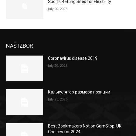
Sports Betting Sites for Flexibility
July 20, 2026
NAŠ IZBOR
Coronavirus disease 2019
July 29, 2026
Калькулятор размера позиции
July 25, 2026
Best Bookmakers Not on GamStop: UK
Choices for 2024