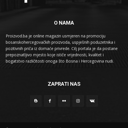
O NAMA
Proizvod.ba je online magazin usmjeren na promociju
bosanskohercegovačkih proizvoda, uspješnih poduzetnika i
pozitivnih priča iz domaće privrede. Cilj portala je da postane
prepoznatljivo mjesto koje ističe vrijednosti, kvalitet i
bogatstvo različitosti onoga što Bosna i Hercegovina nudi.
ZAPRATI NAS