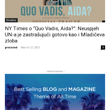
Društvo
NY Times o “Quo Vadis, Aida?”: Neuspjeh
UN-a je zastrašujući gotovo kao i Mladićeva
zloba
proizvod
-
March 12, 2021
0
- Advertisment -